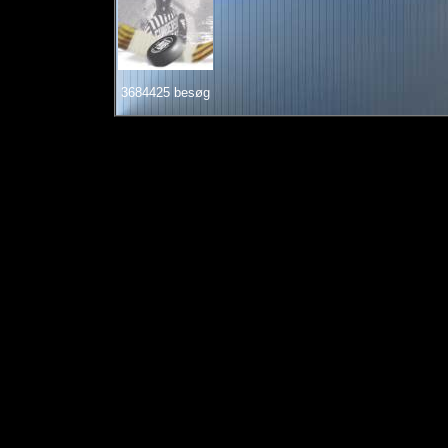
3684425 besøg