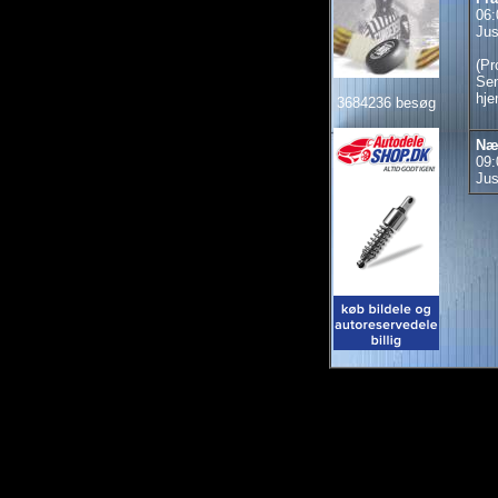
06:
Jus
(Pr
Sen
hje
3684236 besøg
Næ
09:
Jus