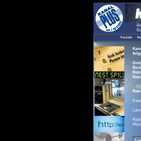
Forside
Ka
Kana
følg
Gul
Roc
Retr
Retr
...O
Retr
Kana
Læs
Radi
Musi
I r