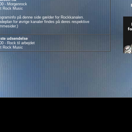
00 - Morgenrock
t Rock Music
ograminfo på denne side gælder for Rockkanalen.
deplan for øvrige kanaler findes på deres respektive
mmesider.)
ste udsendelse
00 - Rock til arbejdet
t Rock Music