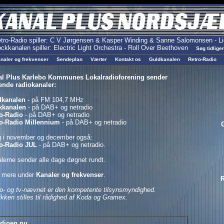
naler og frekvenser
Sendeplan
Værter
Kontakt os
Guldkanalen
Retro-Radio
l Plus Karlebo Kommunes Lokalradioforening sender
ende radiokanaler:
dkanalen
- på FM 104,7 MHz
kkanalen
- på DAB+ og netradio
o-Radio
- på DAB+ og netradio
o-Radio Millennium
- på DAB+ og netradio
g i november og december også:
o-Radio JUL
- på DAB+ og netradio.
lerne sender alle dage døgnet rundt.
 mere under
Kanaler og frekvenser
.
o- og tv-nævnet er den kompetente tilsynsmyndighed.
kken stilles til rådighed af Koda og Gramex.
adioen nu