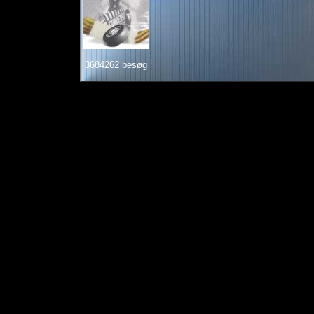
3684262 besøg