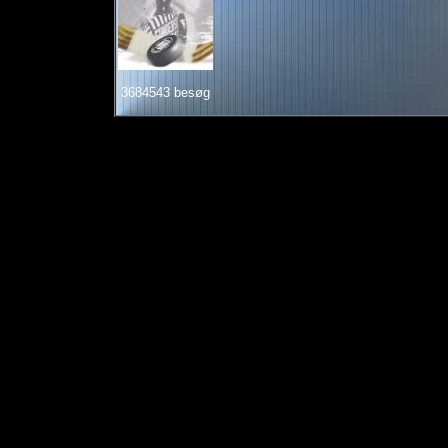
3684543 besøg