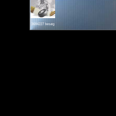
3684227 besøg